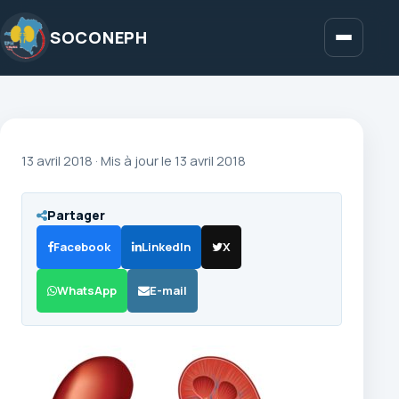
Aller
au
SOCONEPH
Menu
contenu
13 avril 2018
·
Mis à jour le 13 avril 2018
Partager
Facebook
LinkedIn
X
WhatsApp
E-mail