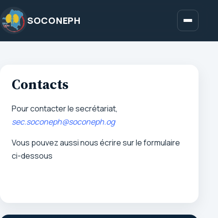
Aller
au
SOCONEPH
Menu
contenu
Contacts
Pour contacter le secrétariat,
sec.soconeph@soconeph.og
Vous pouvez aussi nous écrire sur le formulaire
ci-dessous