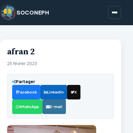
Aller
au
SOCONEPH
Menu
contenu
afran 2
25 février 2023
Partager
Facebook
LinkedIn
X
WhatsApp
E-mail