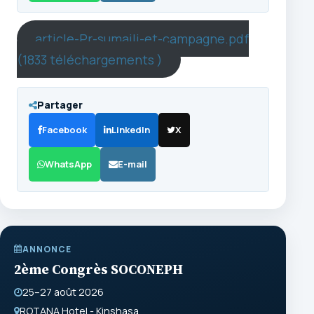
article-Pr-sumaili-et-campagne.pdf
(1833 téléchargements )
Partager
Facebook
LinkedIn
X
WhatsApp
E-mail
ANNONCE
2ème Congrès SOCONEPH
25–27 août 2026
ROTANA Hotel - Kinshasa