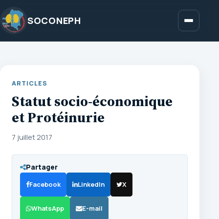
Aller
au
SOCONEPH
Menu
contenu
ARTICLES
Statut socio-économique
et Protéinurie
7 juillet 2017
Partager
Facebook
LinkedIn
X
WhatsApp
E-mail