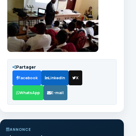
Partager
Facebook
LinkedIn
X
WhatsApp
E-mail
ANNONCE