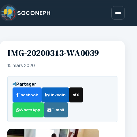
Aller
au
SOCONEPH
Menu
contenu
IMG-20200313-WA0039
15 mars 2020
Partager
Facebook
LinkedIn
X
WhatsApp
E-mail