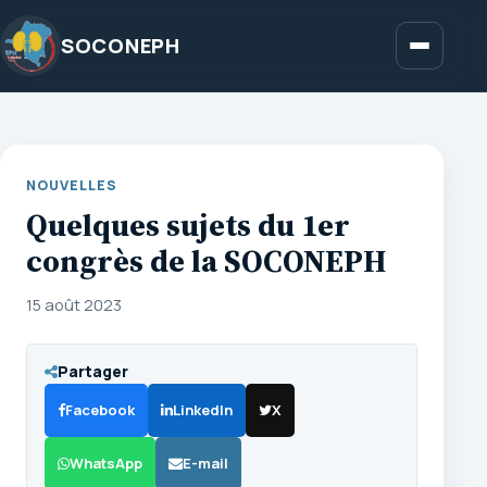
Aller
au
SOCONEPH
Menu
contenu
NOUVELLES
Quelques sujets du 1er
congrès de la SOCONEPH
15 août 2023
Partager
Facebook
LinkedIn
X
WhatsApp
E-mail