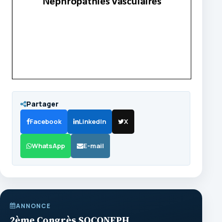
Partager
Facebook
LinkedIn
X
WhatsApp
E-mail
ANNONCE
2ème Congrès SOCONEPH