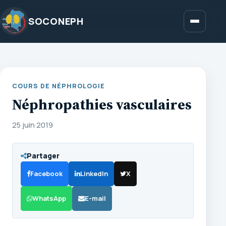
Aller
au
SOCONEPH
Menu
contenu
COURS DE NÉPHROLOGIE
Néphropathies vasculaires
25 juin 2019
Partager
Facebook
LinkedIn
X
WhatsApp
E-mail