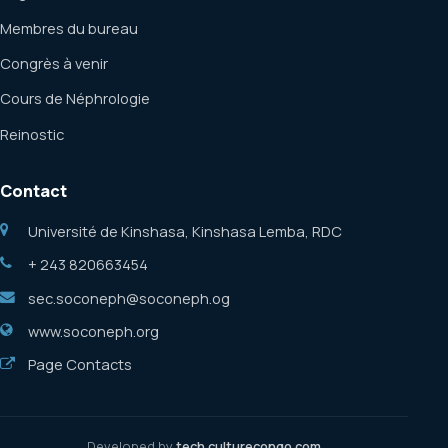
Membres du bureau
Congrès à venir
Cours de Néphrologie
Reinostic
Contact
Université de Kinshasa, Kinshasa Lemba, RDC
+ 243 820663454
sec.soconeph@soconeph.og
www.soconeph.org
Page Contacts
Developed by
tech.culturecongo.com