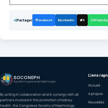
Partager
Facebook
LinkedIn
X
WhatsAp
Liens rapi
SOCONEPH
Société Congolaise de Néphrologie
Accueil
A propos
By acting in collaboration and in synergy with all
partners involved in the promotion of kidney
Nouvelles
health, the Congolese Society of Nephrology