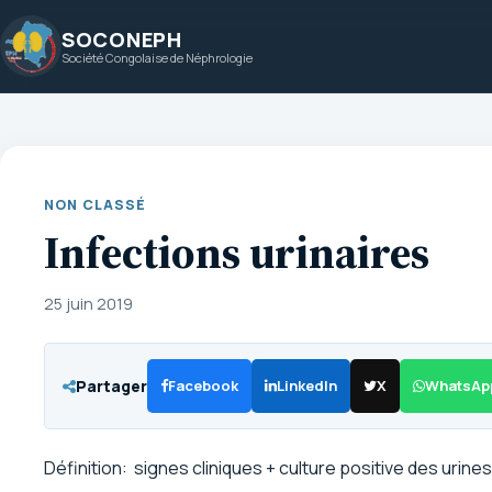
Aller
SOCONEPH
au
Société Congolaise de Néphrologie
contenu
NON CLASSÉ
Infections urinaires
25 juin 2019
Partager
Facebook
LinkedIn
X
WhatsAp
Définition: signes cliniques + culture positive des urines