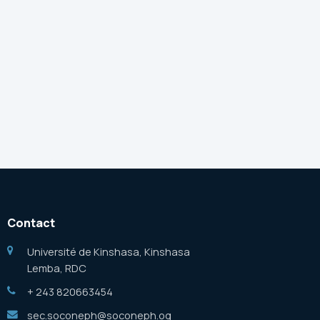
Contact
Université de Kinshasa, Kinshasa
Lemba, RDC
+ 243 820663454
sec.soconeph@soconeph.og