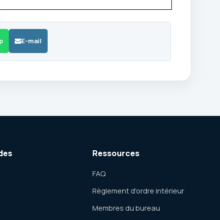
p
E-mail
des
Ressources
FAQ
Règlement d'ordre intérieur
Membres du bureau