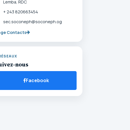
Lemba, RDC
+ 243 820663454
sec.soconeph@soconeph.og
age Contacts
RÉSEAUX
uivez-nous
Facebook