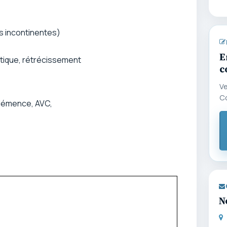
s incontinentes)
E
atique, rétrécissement
c
Ve
C
 démence, AVC,
N