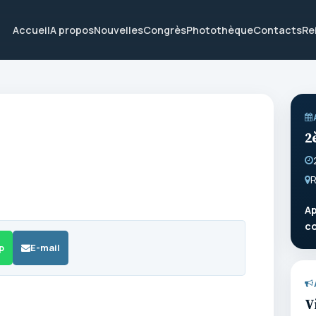
Accueil
A propos
Nouvelles
Congrès
Photothèque
Contacts
Re
2
R
Ap
c
p
E-mail
V