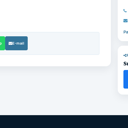
P
p
E-mail
S