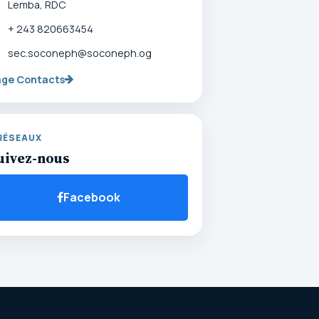
Lemba, RDC
+ 243 820663454
sec.soconeph@soconeph.og
age Contacts
RÉSEAUX
uivez-nous
Facebook