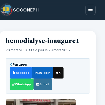
Aller
au
SOCONEPH
Menu
contenu
hemodialyse-inaugure1
29 mars 2018
·
Mis à jour le 29 mars 2018
Partager
Facebook
LinkedIn
X
WhatsApp
E-mail