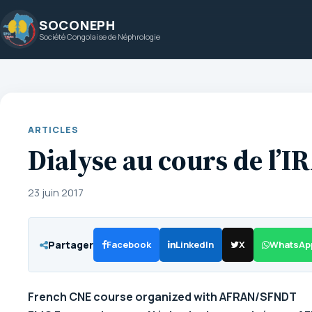
Aller
SOCONEPH
au
Société Congolaise de Néphrologie
contenu
ARTICLES
Dialyse au cours de l’I
23 juin 2017
Partager
Facebook
LinkedIn
X
WhatsAp
French CNE course organized with AFRAN/SFNDT