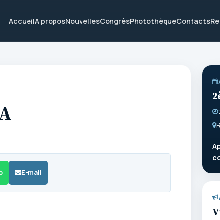
Accueil
A propos
Nouvelles
Congrès
Photothèque
Contacts
Re
2
RA
R
Ap
c
p
E-mail
V