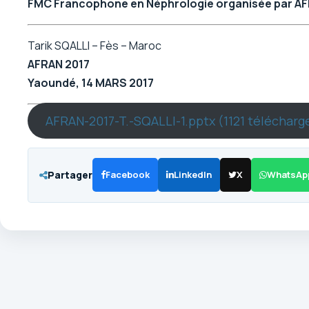
FMC Francophone en Néphrologie organisée par 
Tarik SQALLI – Fès – Maroc
AFRAN 2017
Yaoundé, 14 MARS 2017
AFRAN-2017-T.-SQALLI-1.pptx (1121 téléchar
Partager
Facebook
LinkedIn
X
WhatsAp