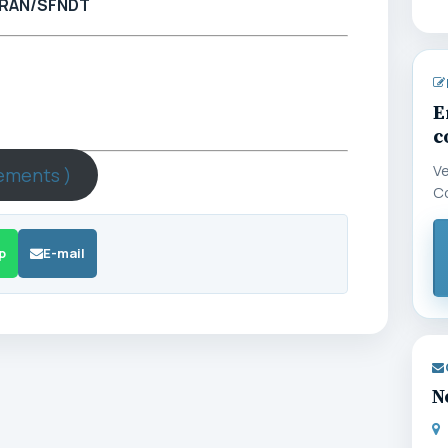
AFRAN/SFNDT
E
c
Ve
gements )
C
p
E-mail
N