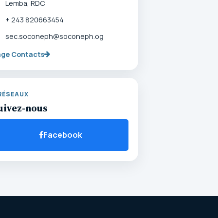
Lemba, RDC
+ 243 820663454
sec.soconeph@soconeph.og
age Contacts
RÉSEAUX
uivez-nous
Facebook