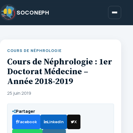
Aller
au
SOCONEPH
Menu
contenu
COURS DE NÉPHROLOGIE
Cours de Néphrologie : 1er
Doctorat Médecine –
Année 2018-2019
25 juin 2019
Partager
Facebook
LinkedIn
X