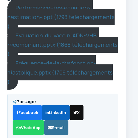
Performance-des-équations-
destimation-.ppt (1798 téléchargements
)
Evaluation-du-vaccin-ADN-VHB-
recombinant.pptx (1868 téléchargements
)
Fréquence-de-la-dysfonction-
diastolique.pptx (1709 téléchargements
)
Partager
Facebook
LinkedIn
X
WhatsApp
E-mail