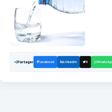
Partager
Facebook
LinkedIn
X
WhatsAp