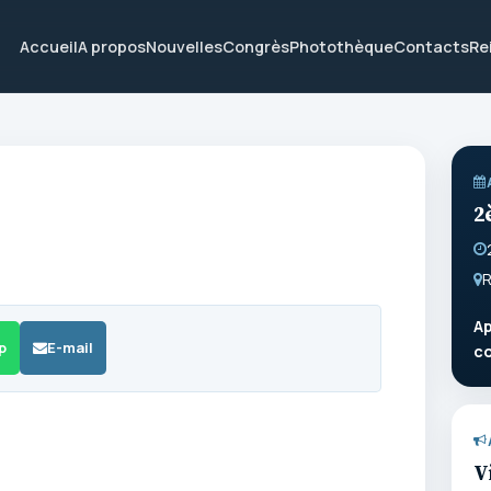
Accueil
A propos
Nouvelles
Congrès
Photothèque
Contacts
Re
2
R
Ap
p
E-mail
c
V