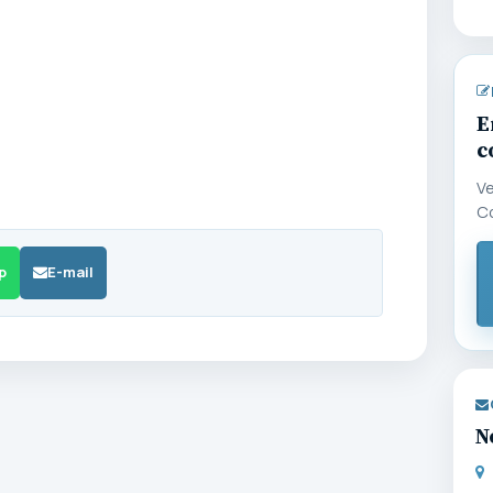
E
c
Ve
C
p
E-mail
N