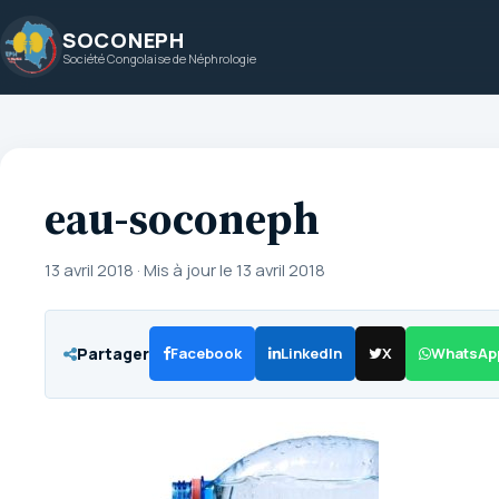
Aller
SOCONEPH
au
Société Congolaise de Néphrologie
contenu
eau-soconeph
13 avril 2018
·
Mis à jour le 13 avril 2018
Partager
Facebook
LinkedIn
X
WhatsAp