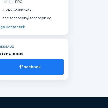
Lemba, RDC
+ 243 820663454
sec.soconeph@soconeph.og
age Contacts
RÉSEAUX
uivez-nous
Facebook