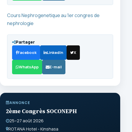
Cours Nephrogenetique au 1er congres de
nephrologie
Partager
Facebook
LinkedIn
X
WhatsApp
E-mail
ANNONCE
2ème Congrès SOCONEPH
25–27 août 2026
ROTANA Hotel - Kinshasa