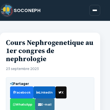
Aller
au
SOCONEPH
Menu
contenu
Cours Nephrogenetique au
1er congres de
nephrologie
23 septembre 2023
Partager
Facebook
LinkedIn
X
WhatsApp
E-mail